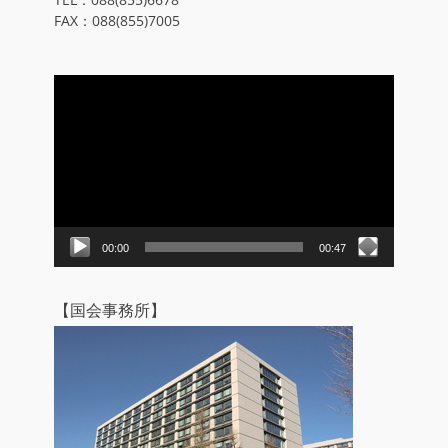
FAX：088(855)7005
動
画
プ
レ
ー
ヤ
ー
00:00
00:47
【国会事務所】