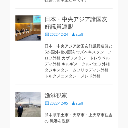
日本・中央アジア諸国友
好議員連盟
投
投
2022-12-24
staff
稿
稿
日
者
日本・中央アジア諸国友好議員連盟と
5か国外相の面談 ウズベキスタン・ノ
ロフ外相 カザフスタン・トレウベル
ディ外相 キルギス・クルバエフ外相
タジキスタン・ムフリッディン外相
トルクメニスタン・メレド外相
漁港視察
投
投
2022-12-05
staff
稿
稿
日
者
熊本県宇土市・天草市・上天草市住吉
の 漁港を視察