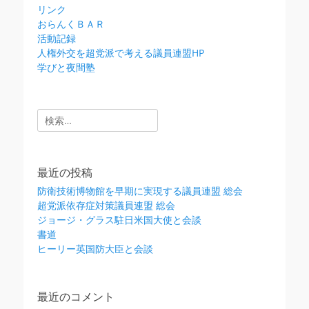
リンク
おらんくＢＡＲ
活動記録
人権外交を超党派で考える議員連盟HP
学びと夜間塾
検
索:
最近の投稿
防衛技術博物館を早期に実現する議員連盟 総会
超党派依存症対策議員連盟 総会
ジョージ・グラス駐日米国大使と会談
書道
ヒーリー英国防大臣と会談
最近のコメント