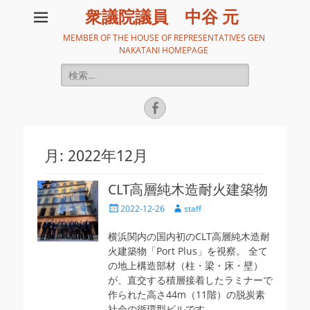
衆議院議員 中谷 元
MEMBER OF THE HOUSE OF REPRESENTATIVES GEN
NAKATANI HOMEPAGE
検
索:
Facebook
月:
2022年12月
CLT高層純木造耐火建築物
投
投
2022-12-26
staff
稿
稿
日
者
横浜関内の国内初のCLT高層純木造耐
火建築物「Port Plus」を視察。 全て
の地上構造部材（柱・梁・床・壁）
が、直交する積層接着したラミナーで
作られた高さ44m（11階）の脱炭素
社会の循環型ビルです。