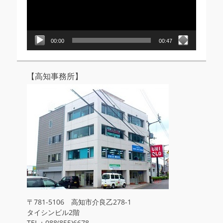
ー
ヤ
ー
00:00
00:47
【高知事務所】
〒781-5106 高知市介良乙278-1
タイシンビル2階
TEL：088(855)6678