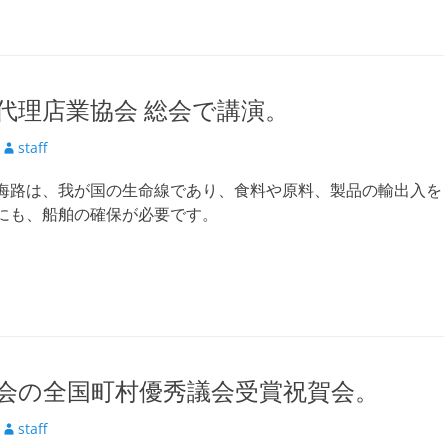
代理店業協会 総会で講演。
投
staff
稿
海路は、我が国の生命線であり、食料や原料、製品の輸出入を
者
にも、船舶の確保が必要です。
会の全国町村優秀議会受賞祝賀会。
投
staff