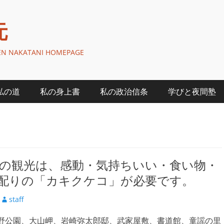
元
GEN NAKATANI HOMEPAGE
私の道
私の身上書
私の政治信条
学びと夜間塾
の観光は、感動・気持ちいい・食い物・
配りの「カキクケコ」が必要です。
投
staff
稿
野公園、大山岬、岩崎弥太郎邸、武家屋敷、書道館、童謡の里
者