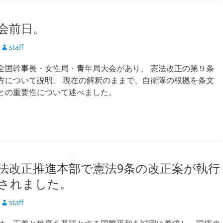
会前日。
投
staff
稿
全国幹事長・女性局・青年局大会があり、 憲法改正の第９条
者
方について説明。 現在の解釈のままで、自衛隊の根拠を条文
との重要性について述べました。
法改正推進本部で憲法9条の改正案が執行
されました。
投
staff
稿
者