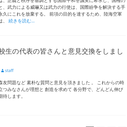
は、正義と秩序を基調とする国際平和を誠実に希求し、国権の
と、武力による威嚇又は武力の行使は、国際紛争を解決する手
永久にこれを放棄する。 前項の目的を達するため、陸海空軍
は、
続きを読む…
校生の代表の皆さんと意見交換をしまし
投
staff
稿
森友問題など 素朴な質問と意見を頂きました 。 これからの時
者
立つみなさんが理想と 創造を求めて 各分野で、どんどん伸び
期待します。