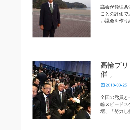
稿
日
議会が倫理条
ことの評価で
い議会を作り
高輪プリ
催 。
投
2018-03-25
稿
日
全国の党員と
輪スピードス
壇、「努力し