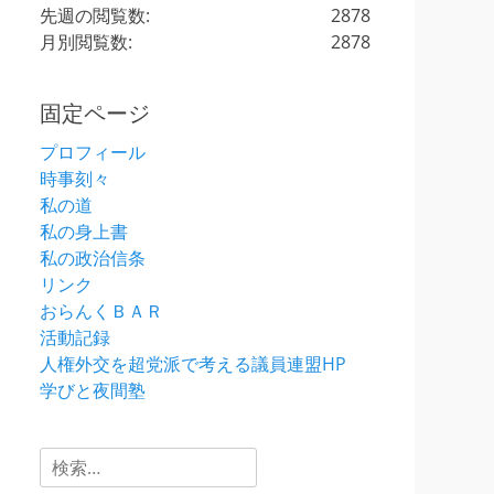
先週の閲覧数:
2878
月別閲覧数:
2878
固定ページ
プロフィール
時事刻々
私の道
私の身上書
私の政治信条
リンク
おらんくＢＡＲ
活動記録
人権外交を超党派で考える議員連盟HP
学びと夜間塾
検
索: