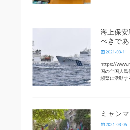
海上保安
べきであ
投
2021-03-11
稿
日
https://www
国の全国人民
頻繁に活動す
ミャンマ
投
2021-03-05