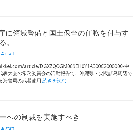
庁に領域警備と国土保全の任務を付与す
る。
投
staff
稿
.nikkei.com/article/DGXZQOGM089EH0Y1A300C2000000/中
者
代表大会の常務委員会の活動報告で、沖縄県・尖閣諸島周辺で
る海警局の武器使用
続きを読む…
ーへの制裁を実施すべき
投
staff