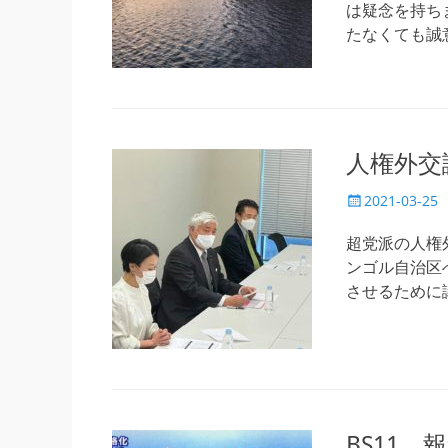
は疑念を持ち
たなくても誠
人権外交
投
2021-03-25
稿
日
超党派の人権
ンゴル自治区
させるために
BS11 