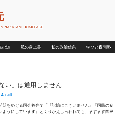
元
GEN NAKATANI HOMEPAGE
私の道
私の身上書
私の政治信条
学びと夜間塾
ない」は通用しません
投
staff
稿
問題をめぐる国会答弁で「『記憶にございません』『国民の疑
者
いようにしています』とくりかえし言われても、ますます国民