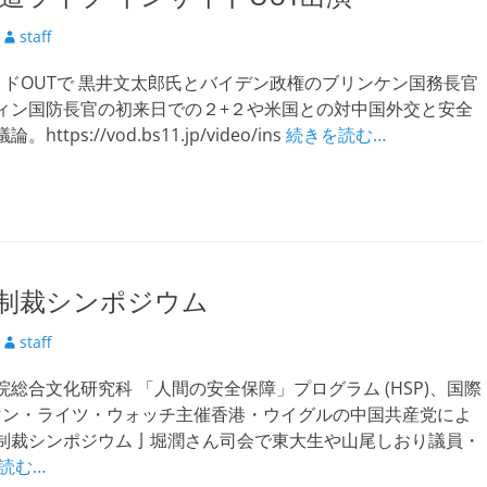
投
staff
稿
サイドOUTで 黒井文太郎氏とバイデン政権のブリンケン国務長官
者
ィン国防長官の初来日での２+２や米国との対中国外交と安全
ttps://vod.bs11.jp/video/ins
続きを読む…
制裁シンポジウム
投
staff
稿
総合文化研究科 「人間の安全保障」プログラム (HSP)、国際
者
ーマン・ライツ・ウォッチ主催香港・ウイグルの中国共産党によ
制裁シンポジウム亅堀潤さん司会で東大生や山尾しおり議員・
読む…