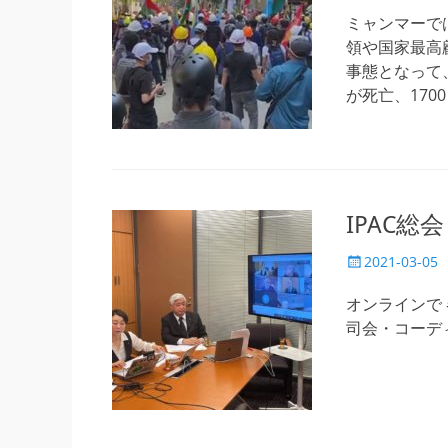
稿
日
ミャンマーで
領や国家最高
事態となって
が死亡、170
IPAC総会
投
2021-03-05
稿
日
オンラインで 
司会・コーデ