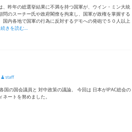
稿
は、昨年の総選挙結果に不満を持つ国軍が、ウイン・ミン大統
者
顧問のスーチー氏や政府閣僚を拘束し、国軍が政権を掌握する
、国内各地で国軍の行為に反対するデモへの発砲で５０人以上
0
続きを読む…
投
staff
稿
各国の国会議員と 対中政策の議論。 今回は 日本がIPAC総会の
者
ィネートを努めました。