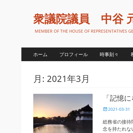
衆議院議員 中谷 
MEMBER OF THE HOUSE OF REPRESENTATIVES 
メ
コ
ホーム
プロフィール
時事刻々
ン
イ
テ
ン
ン
月:
2021年3月
ツ
メ
へ
ニ
ス
「記憶に
キ
ュ
ッ
投
2021-03-31
ー
プ
稿
日
総務省の接待
念を持たれな