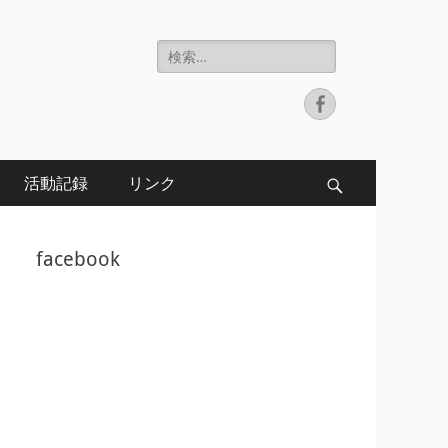
検
索:
Facebook
活動記録
リンク
検
索
facebook