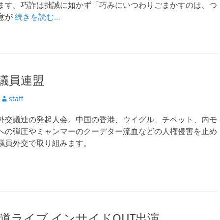
ます。巧詐は拙誠に如かず「巧みにいつわりごまかすのは、つ
意が
続きを読む…
議員連盟
投
staff
稿
外交議連の発起人会。中国の香港、ウイグル、チベット、内モ
者
への弾圧やミャンマーのクーデター流血などの人権侵害を止め
議員外交で取り組みます。
報道ライブ インサイドOUT出演