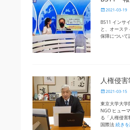
投
2021-03-19
稿
日
BS11 イン
と、オーステ
保障について議論。h
人権侵害
投
2021-03-15
稿
日
東京大学大学院
NGO ヒュ
る「人権侵害
国際法
続きを