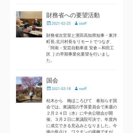
財務省への要望活動
投
投
2021-02-25
staff
稿
稿
日
者
財務省次官室と濱田高知県知事・東洋
町長,北川村長をリモートでつなぎ、
「阿南・安芸自動車道 安倉～和田工
区 亅の早期事業化要望を行いまし
た。
国会
投
投
2021-02-18
staff
稿
稿
日
者
枯木から 梅ほころびて 春知らす国
会では、衆議院の予算委員会で来週の
２月２４日（水）に中央公聴会が開
催、３月２日に衆議院可決で、年度内
に成立できる見込みとなりました。今
後の焦点は、ワクチンの接種ですが、