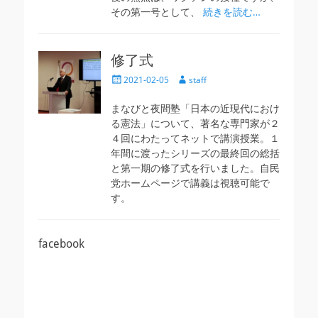
その第一号として、
続きを読む…
修了式
投
投
2021-02-05
staff
稿
稿
日
者
まなびと夜間塾「日本の近現代におけ
る憲法」について、著名な専門家が２
４回にわたってネットで講演授業。１
年間に渡ったシリーズの最終回の総括
と第一期の修了式を行いました。自民
党ホームページで講義は視聴可能で
す。
facebook