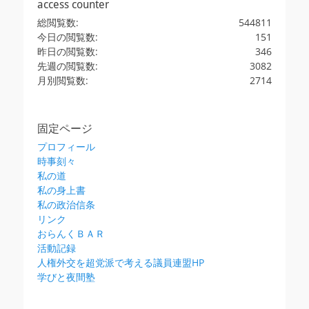
access counter
総閲覧数:
544811
今日の閲覧数:
151
昨日の閲覧数:
346
先週の閲覧数:
3082
月別閲覧数:
2714
固定ページ
プロフィール
時事刻々
私の道
私の身上書
私の政治信条
リンク
おらんくＢＡＲ
活動記録
人権外交を超党派で考える議員連盟HP
学びと夜間塾