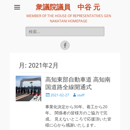
衆議院議員 中谷 元
MEMBER OF THE HOUSE OF REPRESENTATIVES GEN
NAKATANI HOMEPAGE
検
索:
Facebook
月:
2021年2月
高知東部自動車道 高知南
国道路全線開通式
投
投
2021-02-27
staff
稿
稿
日
者
事業化決定から30年。着工から20
年。 関係者の皆様方のご協力で完
成。 見えないところで応援頂いた皆
様に心から感謝いたします。