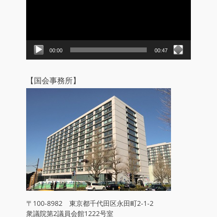
レ
ー
ヤ
ー
00:00
00:47
【国会事務所】
〒100-8982 東京都千代田区永田町2-1-2
衆議院第2議員会館1222号室