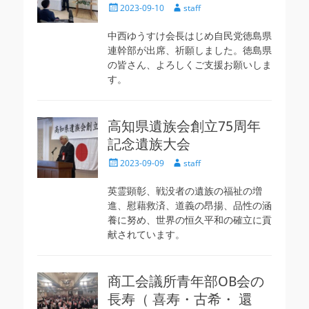
投
投
2023-09-10
staff
稿
稿
日
者
中西ゆうすけ会長はじめ自民党徳島県
連幹部が出席、祈願しました。徳島県
の皆さん、よろしくご支援お願いしま
す。
高知県遺族会創立75周年
記念遺族大会
投
投
2023-09-09
staff
稿
稿
日
者
英霊顕彰、戦没者の遺族の福祉の増
進、慰藉救済、道義の昂揚、品性の涵
養に努め、世界の恒久平和の確立に貢
献されています。
商工会議所青年部OB会の
長寿（ 喜寿・古希・ 還