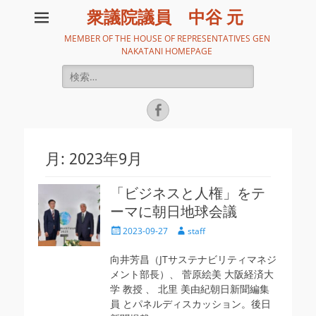
衆議院議員 中谷 元
MEMBER OF THE HOUSE OF REPRESENTATIVES GEN
NAKATANI HOMEPAGE
検
索:
Facebook
月:
2023年9月
「ビジネスと人権」をテ
ーマに朝日地球会議
投
投
2023-09-27
staff
稿
稿
日
者
向井芳昌（JTサステナビリティマネジ
メント部長）、 菅原絵美 大阪経済大
学 教授 、 北里 美由紀朝日新聞編集
員 とパネルディスカッション。後日