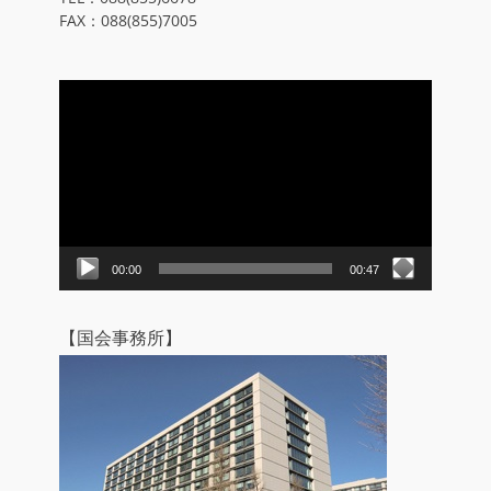
FAX：088(855)7005
動
画
プ
レ
ー
ヤ
ー
00:00
00:47
【国会事務所】