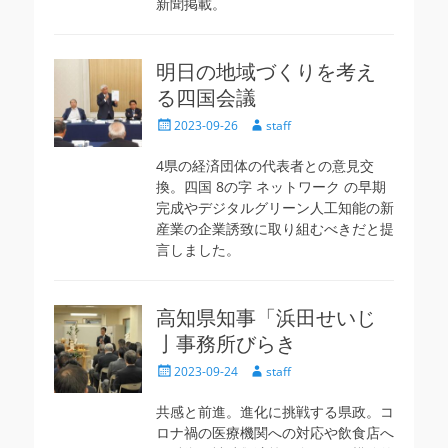
新聞掲載。
明日の地域づくりを考え
る四国会議
投
投
2023-09-26
staff
稿
稿
日
者
4県の経済団体の代表者との意見交
換。四国 8の字 ネットワーク の早期
完成やデジタルグリーン人工知能の新
産業の企業誘致に取り組むべきだと提
言しました。
高知県知事「浜田せいじ
亅事務所びらき
投
投
2023-09-24
staff
稿
稿
日
者
共感と前進。進化に挑戦する県政。コ
ロナ禍の医療機関への対応や飲食店へ