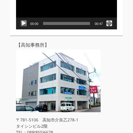
ー
ヤ
ー
00:00
00:47
【高知事務所】
〒781-5106 高知市介良乙278-1
タイシンビル2階
TEL：088(855)6678