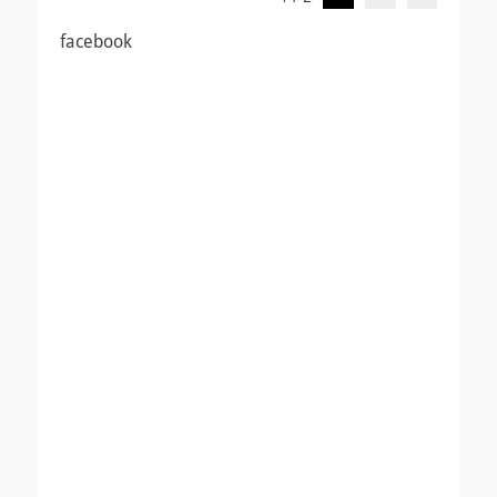
稿
ナ
facebook
ビ
ゲ
ー
シ
ョ
ン