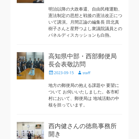
稿
稿
日
者
明治以降の大政奉還、自由民権運動、
憲法制定の思想と戦後の憲法改正につ
いて講演。月間正論の編集長 田北真
樹子さんと星野つよし衆議院議員との
パネルディスカッションも白熱。
高知県中部・西部郵便局
長会表敬訪問
投
投
2023-09-15
staff
稿
稿
日
者
地方の郵便局の抱える課題や 要望に
ついて お伺いいたしました。各市町
村において、郵便局は 地域活動の中
核を担っています。
西内健さんの徳島事務所
開き