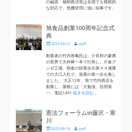
の融資・補助救済策は全国でも模範的
な対応で、危機管理に強い知事です。
旭食品創業100周年記念式
典
投
投
2023-09-21
staff
稿
稿
日
者
創業者の竹内寿亀氏は、介良村の豪農
の長男で天秤棒一本で行商し、片倉グ
ンゼ工場、朝倉の陸軍歩兵第４４連隊
での大口入札で、発展の第一歩を奏し
ました。 大正12年、旭で竹内商店を
創業し、屋根には「大勉強、信用第
一、電話1491
続きを読む…
憲法フォーラムin藤沢・寒
川
投
投
2023-09-16
staff