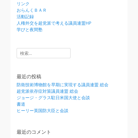
リンク
おらんくＢＡＲ
活動記録
人権外交を超党派で考える議員連盟HP
学びと夜間塾
検
索:
最近の投稿
防衛技術博物館を早期に実現する議員連盟 総会
超党派依存症対策議員連盟 総会
ジョージ・グラス駐日米国大使と会談
書道
ヒーリー英国防大臣と会談
最近のコメント