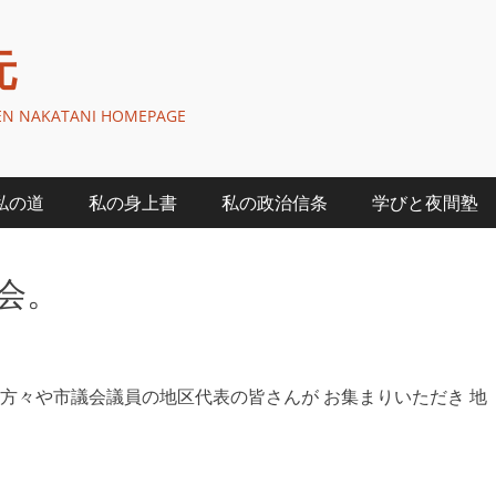
元
GEN NAKATANI HOMEPAGE
私の道
私の身上書
私の政治信条
学びと夜間塾
会。
方々や市議会議員の地区代表の皆さんが お集まりいただき 地