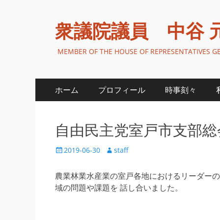
衆議院議員 中谷 
MEMBER OF THE HOUSE OF REPRESENTATIVES 
メ
コ
ホーム
プロフィール
時事刻々
ン
イ
テ
ン
ン
自由民主党室戸市支部総
ツ
メ
へ
投
投
2019-06-30
staff
ニ
ス
稿
稿
キ
日
者
ュ
農業林業水産業の室戸各地におけるリーダーの
ッ
域の問題や課題を 話し合いました。
ー
プ