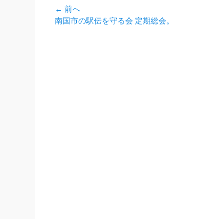
投
← 前へ
前
南国市の駅伝を守る会 定期総会。
稿
の
ナ
投
稿:
ビ
ゲ
ー
シ
ョ
ン