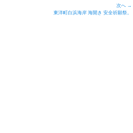
次へ →
次
東洋町白浜海岸 海開き 安全祈願祭。
の
投
稿: