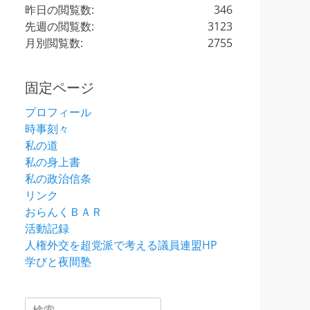
昨日の閲覧数:
346
先週の閲覧数:
3123
月別閲覧数:
2755
固定ページ
プロフィール
時事刻々
私の道
私の身上書
私の政治信条
リンク
おらんくＢＡＲ
活動記録
人権外交を超党派で考える議員連盟HP
学びと夜間塾
検