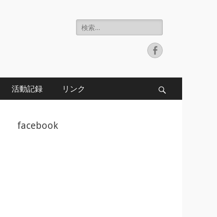
検
索:
Facebook
活動記録
リンク
検
索
facebook