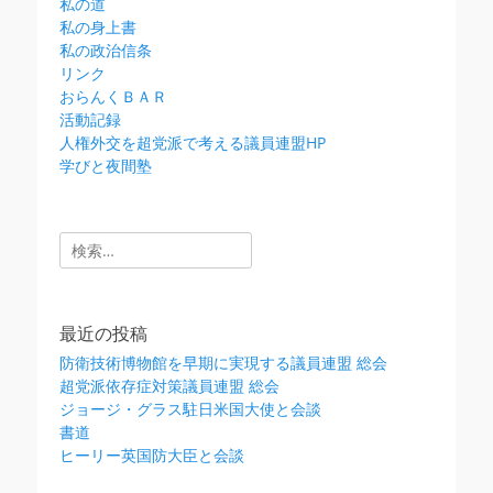
私の道
私の身上書
私の政治信条
リンク
おらんくＢＡＲ
活動記録
人権外交を超党派で考える議員連盟HP
学びと夜間塾
検
索:
最近の投稿
防衛技術博物館を早期に実現する議員連盟 総会
超党派依存症対策議員連盟 総会
ジョージ・グラス駐日米国大使と会談
書道
ヒーリー英国防大臣と会談