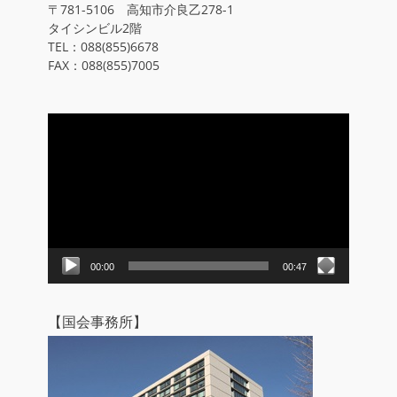
〒781-5106 高知市介良乙278-1
タイシンビル2階
TEL：088(855)6678
FAX：088(855)7005
動
画
プ
レ
ー
ヤ
ー
00:00
00:47
【国会事務所】