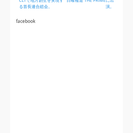
CLTで地方創生を実現す
日曜報道 THE PRIMEに出
稿
の
の
る首長連合総会。
演。
ナ
投
投
ビ
稿:
稿:
facebook
ゲ
ー
シ
ョ
ン