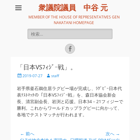
衆議院議員 中谷 元
MEMBER OF THE HOUSE OF REPRESENTATIVES GEN
NAKATANI HOMEPAGE
検
索:
Facebook
「日本VSﾌｨｼﾞｰ戦」。
投
投
2019-07-27
staff
稿
稿
日
者
岩手県釜石鵜住居ラグビー場が完成し、ﾗｸﾞﾋﾞｰ日本代
表ﾃｽﾄﾏｯﾁの「日本VSﾌｨｼﾞｰ戦」を、森日本協会新会
長、清宮副会長、岩渕と応援。日本34－21フィジーで
勝利。これからワールドカップラグビーに向かって、
各地でテストマッチが行われます。
投
← 前へ
次へ →
前
次