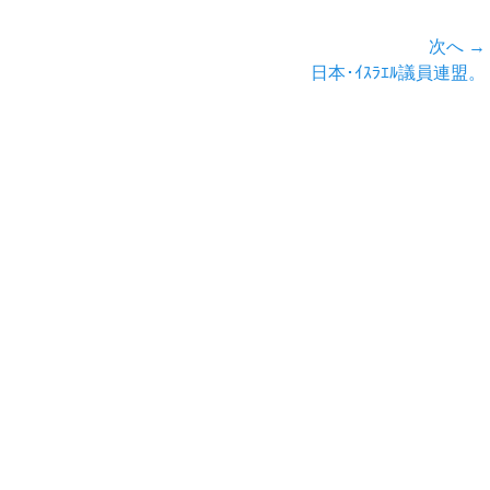
次へ →
次
日本･ｲｽﾗｴﾙ議員連盟。
の
投
稿: