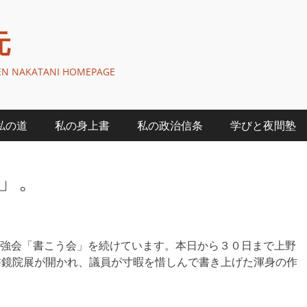
元
GEN NAKATANI HOMEPAGE
私の道
私の身上書
私の政治信条
学びと夜間塾
」。
強会「書こう会」を続けています。本日から３０日まで上野
書鏡院展が開かれ、議員が寸暇を惜しんで書き上げた渾身の作