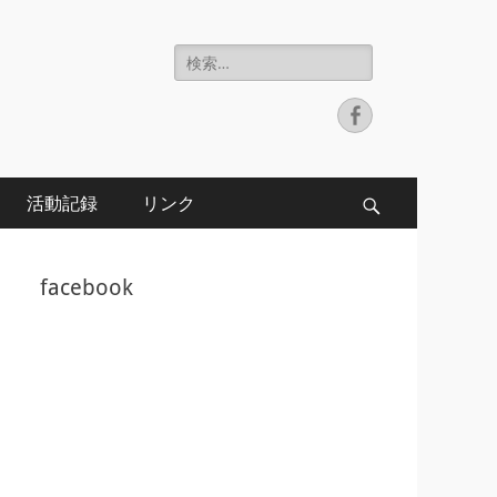
検
索:
Facebook
活動記録
リンク
検
索
facebook