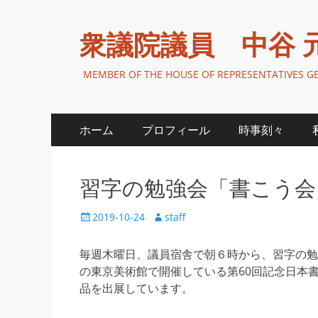
衆議院議員 中谷 
MEMBER OF THE HOUSE OF REPRESENTATIVES 
メ
コ
ホーム
プロフィール
時事刻々
ン
イ
テ
ン
ン
習字の勉強会「書こう会
ツ
メ
へ
投
投
2019-10-24
staff
ニ
ス
稿
稿
キ
日
者
ュ
毎週木曜日、議員宿舎で朝６時から、習字の勉
ッ
の東京美術館で開催している第60回記念日本
ー
プ
品を出展しています。