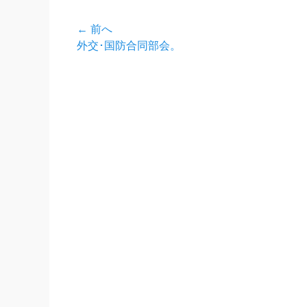
投
← 前へ
前
外交･国防合同部会。
稿
の
ナ
投
稿:
ビ
ゲ
ー
シ
ョ
ン