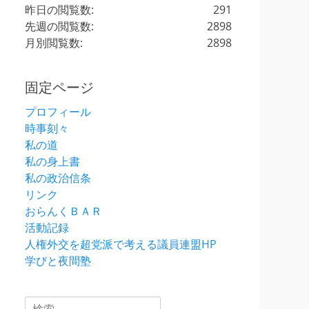
昨日の閲覧数:
291
先週の閲覧数:
2898
月別閲覧数:
2898
固定ページ
プロフィール
時事刻々
私の道
私の身上書
私の政治信条
リンク
おらんくＢＡＲ
活動記録
人権外交を超党派で考える議員連盟HP
学びと夜間塾
検