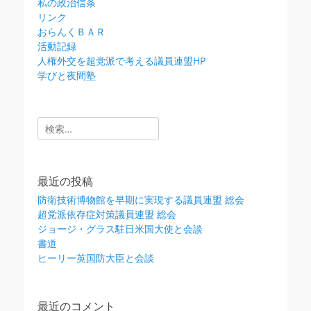
私の政治信条
リンク
おらんくＢＡＲ
活動記録
人権外交を超党派で考える議員連盟HP
学びと夜間塾
検
索:
最近の投稿
防衛技術博物館を早期に実現する議員連盟 総会
超党派依存症対策議員連盟 総会
ジョージ・グラス駐日米国大使と会談
書道
ヒーリー英国防大臣と会談
最近のコメント