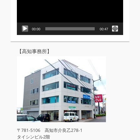
ー
ヤ
ー
00:00
00:47
【高知事務所】
〒781-5106 高知市介良乙278-1
タイシンビル2階