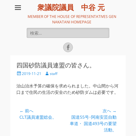
衆議院議員 中谷 元
MEMBER OF THE HOUSE OF REPRESENTATIVES GEN
NAKATANI HOMEPAGE
検
索:
Facebook
四国砂防議員連盟の皆さん。
投
投
2019-11-21
staff
稿
稿
日
者
治山治水予算の確保を求められました。中山間から河
口まで住民の生活の安全のため砂防ダムは必要です。
投
← 前へ
次へ →
前
次
CLT議員連盟総会。
国道55号･阿南安芸自動
稿
の
の
車道・ 国道493号の要望
ナ
投
投
活動。
ビ
稿:
稿: