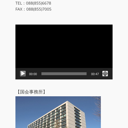
TEL：088(855)6678
FAX：088(855)7005
動
画
プ
レ
ー
ヤ
ー
00:00
00:47
【国会事務所】