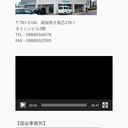
〒781-5106 高知市介良乙278-1
タイシンビル2階
TEL：088(855)6678
FAX：088(855)7005
動
画
プ
レ
ー
ヤ
ー
00:00
00:47
【国会事務所】