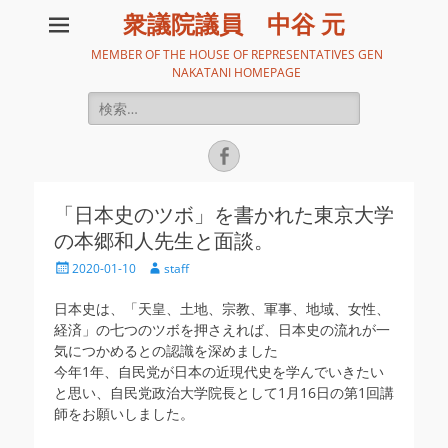
衆議院議員 中谷 元
MEMBER OF THE HOUSE OF REPRESENTATIVES GEN
NAKATANI HOMEPAGE
検
索:
Facebook
「日本史のツボ」を書かれた東京大学
の本郷和人先生と面談。
投
投
2020-01-10
staff
稿
稿
日
者
日本史は、「天皇、土地、宗教、軍事、地域、女性、
経済」の七つのツボを押さえれば、日本史の流れが一
気につかめるとの認識を深めました
今年1年、自民党が日本の近現代史を学んでいきたい
と思い、自民党政治大学院長として1月16日の第1回講
師をお願いしました。