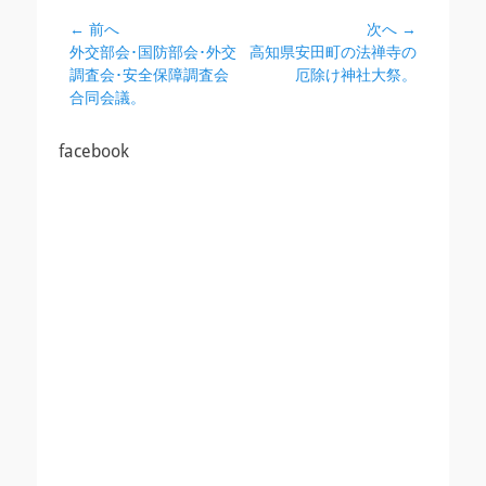
投
← 前へ
次へ →
前
次
外交部会･国防部会･外交
高知県安田町の法禅寺の
稿
の
の
調査会･安全保障調査会
厄除け神社大祭。
ナ
投
投
合同会議。
ビ
稿:
稿:
ゲ
facebook
ー
シ
ョ
ン