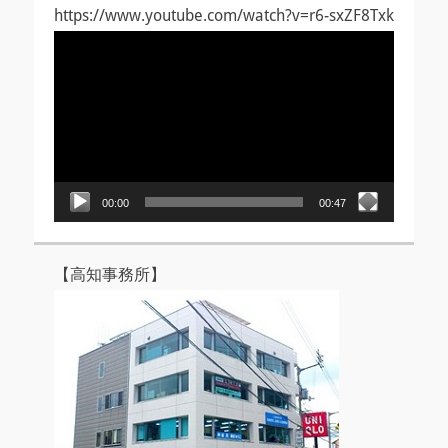
https://www.youtube.com/watch?v=r6-sxZF8Txk
動
画
プ
レ
ー
ヤ
ー
00:00
00:47
【高知事務所】