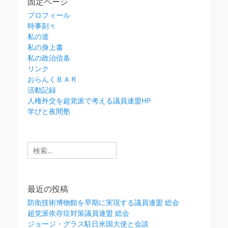
固定ページ
プロフィール
時事刻々
私の道
私の身上書
私の政治信条
リンク
おらんくＢＡＲ
活動記録
人権外交を超党派で考える議員連盟HP
学びと夜間塾
検
索:
最近の投稿
防衛技術博物館を早期に実現する議員連盟 総会
超党派依存症対策議員連盟 総会
ジョージ・グラス駐日米国大使と会談