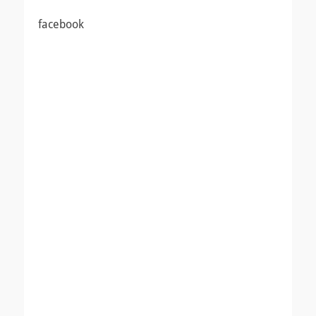
投
投
ビ
稿:
稿:
facebook
ゲ
ー
シ
ョ
ン