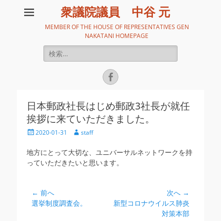
衆議院議員 中谷 元
MEMBER OF THE HOUSE OF REPRESENTATIVES GEN
NAKATANI HOMEPAGE
検
索:
Facebook
日本郵政社長はじめ郵政3社長が就任
挨拶に来ていただきました。
投
投
2020-01-31
staff
稿
稿
日
者
地方にとって大切な、ユニバーサルネットワークを持
っていただきたいと思います。
投
← 前へ
次へ →
前
次
選挙制度調査会。
新型コロナウイルス肺炎
稿
の
の
対策本部
ナ