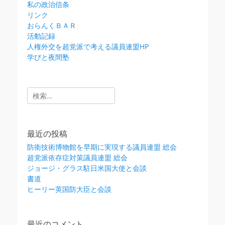
私の政治信条
リンク
おらんくＢＡＲ
活動記録
人権外交を超党派で考える議員連盟HP
学びと夜間塾
検
索:
最近の投稿
防衛技術博物館を早期に実現する議員連盟 総会
超党派依存症対策議員連盟 総会
ジョージ・グラス駐日米国大使と会談
書道
ヒーリー英国防大臣と会談
最近のコメント