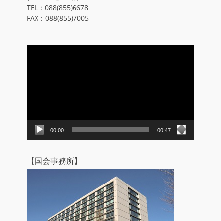
TEL：088(855)6678
FAX：088(855)7005
動
画
プ
レ
ー
ヤ
ー
00:00
00:47
【国会事務所】