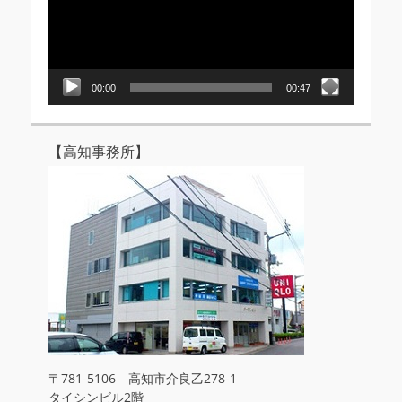
ー
ヤ
ー
00:00
00:47
【高知事務所】
〒781-5106 高知市介良乙278-1
タイシンビル2階