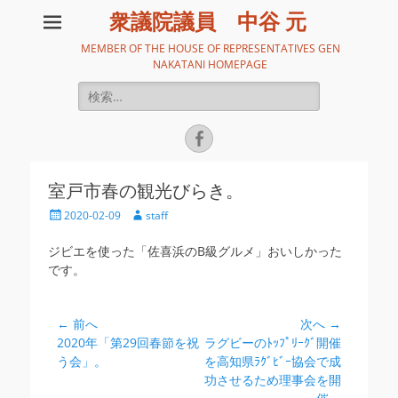
衆議院議員 中谷 元
MEMBER OF THE HOUSE OF REPRESENTATIVES GEN
NAKATANI HOMEPAGE
検
索:
Facebook
室戸市春の観光びらき。
投
投
2020-02-09
staff
稿
稿
日
者
ジビエを使った「佐喜浜のB級グルメ」おいしかった
です。
投
← 前へ
次へ →
前
次
2020年「第29回春節を祝
ラグビーのﾄｯﾌﾟﾘｰｸﾞ開催
稿
の
の
う会」。
を高知県ﾗｸﾞﾋﾞｰ協会で成
ナ
投
投
功させるため理事会を開
ビ
稿:
稿: