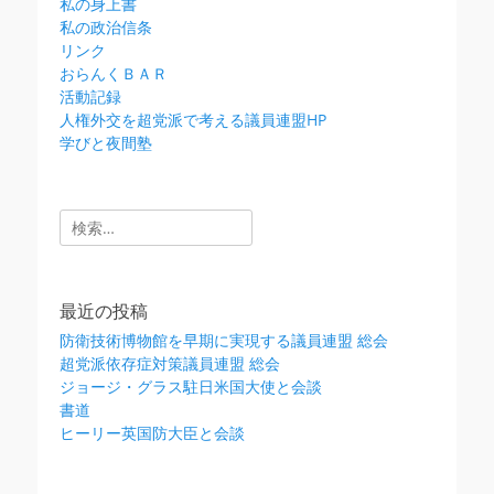
私の身上書
私の政治信条
リンク
おらんくＢＡＲ
活動記録
人権外交を超党派で考える議員連盟HP
学びと夜間塾
検
索:
最近の投稿
防衛技術博物館を早期に実現する議員連盟 総会
超党派依存症対策議員連盟 総会
ジョージ・グラス駐日米国大使と会談
書道
ヒーリー英国防大臣と会談