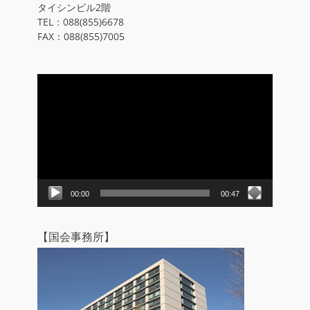
タイシンビル2階
TEL：088(855)6678
FAX：088(855)7005
動
画
プ
レ
ー
ヤ
ー
00:00
00:47
【国会事務所】