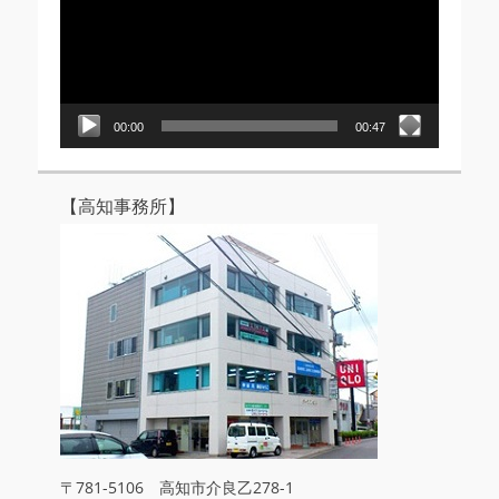
レ
ー
ヤ
ー
00:00
00:47
【高知事務所】
〒781-5106 高知市介良乙278-1