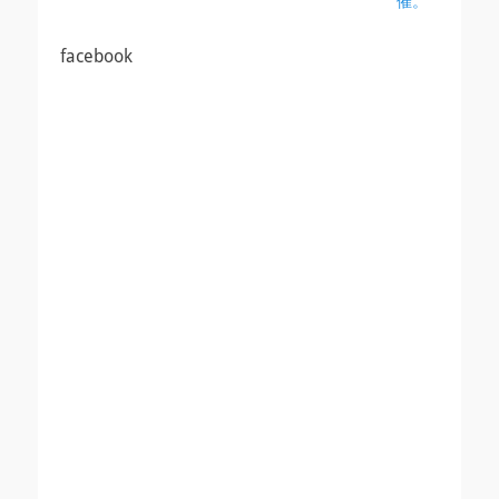
催。
ゲ
ー
facebook
シ
ョ
ン