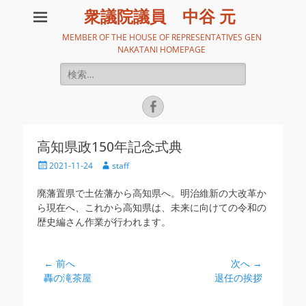
衆議院議員 中谷 元
MEMBER OF THE HOUSE OF REPRESENTATIVES GEN
NAKATANI HOMEPAGE
検
索:
Facebook
高知県政150年記念式典
投
投
2021-11-24
staff
稿
稿
日
者
廃藩置県で土佐藩から高知県へ。明治維新の大改革か
ら現在へ、これから高知県は、未来に向けての令和の
歴史編さん作業が行われます。
投
← 前へ
次へ →
前
次
轟の滝茶屋
退任の挨拶
稿
の
の
ナ
投
投