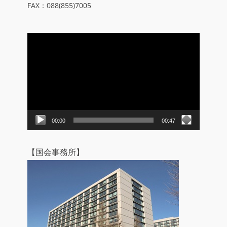
FAX：088(855)7005
動
画
プ
レ
ー
ヤ
ー
00:00
00:47
【国会事務所】