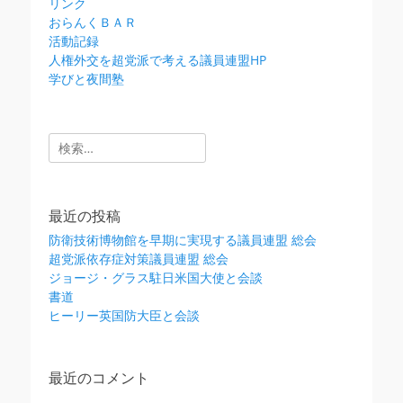
リンク
おらんくＢＡＲ
活動記録
人権外交を超党派で考える議員連盟HP
学びと夜間塾
検
索:
最近の投稿
防衛技術博物館を早期に実現する議員連盟 総会
超党派依存症対策議員連盟 総会
ジョージ・グラス駐日米国大使と会談
書道
ヒーリー英国防大臣と会談
最近のコメント