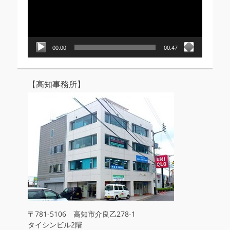
ー
ヤ
ー
00:00
00:47
【高知事務所】
〒781-5106 高知市介良乙278-1
タイシンビル2階