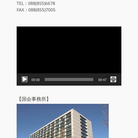
TEL：088(855)6678
FAX：088(855)7005
動
画
プ
レ
ー
ヤ
ー
00:00
00:47
【国会事務所】