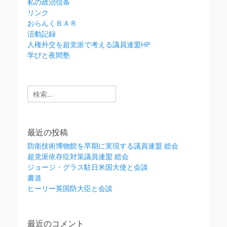
私の政治信条
リンク
おらんくＢＡＲ
活動記録
人権外交を超党派で考える議員連盟HP
学びと夜間塾
検
索:
最近の投稿
防衛技術博物館を早期に実現する議員連盟 総会
超党派依存症対策議員連盟 総会
ジョージ・グラス駐日米国大使と会談
書道
ヒーリー英国防大臣と会談
最近のコメント