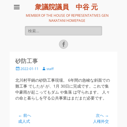
衆議院議員 中谷 元
MEMBER OF THE HOUSE OF REPRESENTATIVES GEN
NAKATANI HOMEPAGE
検
索:
Facebook
砂防工事
投
投
2022-01-11
staff
稿
稿
日
者
北川村平鍋の砂防工事現場。 6年間の急峻な斜面での
難工事 でしたが が、1月 30日に完成です。これで集
中豪雨が起こってもダム や集落 は守られます。 人々
の命と暮らしを守る公共事業はまだまだ必要です。
投
← 前へ
次へ →
前
次
成人式
人権外交
稿
の
の