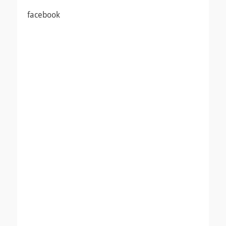
ナ
投
投
facebook
ビ
稿:
稿:
ゲ
ー
シ
ョ
ン