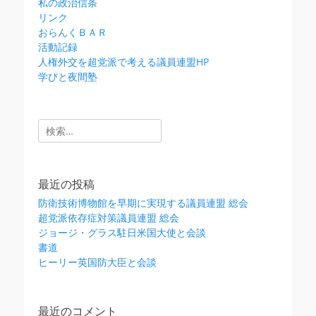
私の政治信条
リンク
おらんくＢＡＲ
活動記録
人権外交を超党派で考える議員連盟HP
学びと夜間塾
検
索:
最近の投稿
防衛技術博物館を早期に実現する議員連盟 総会
超党派依存症対策議員連盟 総会
ジョージ・グラス駐日米国大使と会談
書道
ヒーリー英国防大臣と会談
最近のコメント