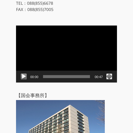
TEL：088(855)6678
FAX：088(855)7005
動
画
プ
レ
ー
ヤ
ー
00:00
00:47
【国会事務所】