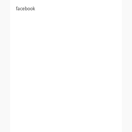
ナ
投
投
facebook
ビ
稿:
稿:
ゲ
ー
シ
ョ
ン