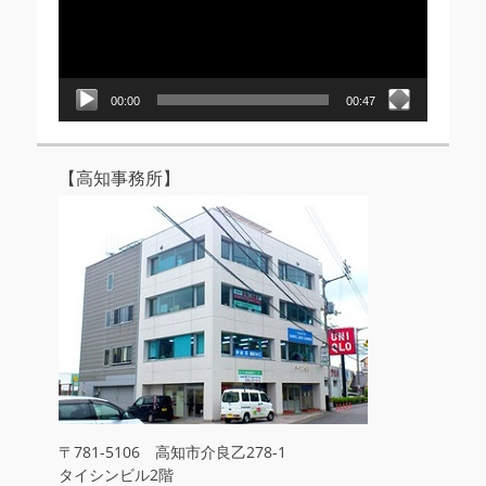
ー
ヤ
ー
00:00
00:47
【高知事務所】
〒781-5106 高知市介良乙278-1
タイシンビル2階