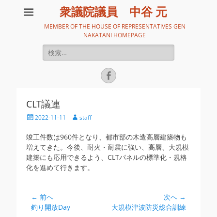
衆議院議員 中谷 元
MEMBER OF THE HOUSE OF REPRESENTATIVES GEN
NAKATANI HOMEPAGE
検
索:
Facebook
CLT議連
投
投
2022-11-11
staff
稿
稿
日
者
竣工件数は960件となり、都市部の木造高層建築物も
増えてきた。今後、耐火・耐震に強い、高層、大規模
建築にも応用できるよう、CLTパネルの標準化・規格
化を進めて行きます。
投
← 前へ
次へ →
前
次
釣り開放Day
大規模津波防災総合訓練
稿
の
の