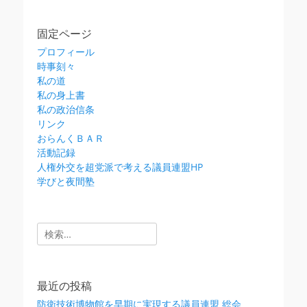
固定ページ
プロフィール
時事刻々
私の道
私の身上書
私の政治信条
リンク
おらんくＢＡＲ
活動記録
人権外交を超党派で考える議員連盟HP
学びと夜間塾
検
索:
最近の投稿
防衛技術博物館を早期に実現する議員連盟 総会