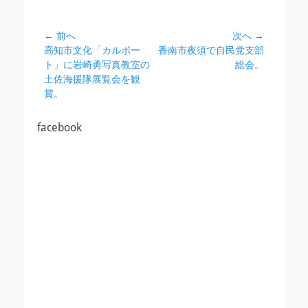
投
← 前へ
次へ →
前
次
高知市文化「カルポー
香南市夜須で自民党支部
稿
の
の
ト」に岩崎勇写真教室の
総会。
ナ
投
投
土佐海援隊展覧会を観
ビ
稿:
稿:
賞。
ゲ
ー
facebook
シ
ョ
ン