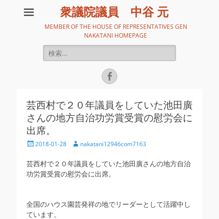
衆議院議員 中谷 元
MEMBER OF THE HOUSE OF REPRESENTATIVES GEN
NAKATANI HOMEPAGE
検
索:
Facebook
芸西村で２０年議員をしていた池田廣
さんの地方自治功労賞受賞の慰労会に
出席。
投
投
2018-01-28
nakatani12946com7163
稿
稿
日
者
芸西村で２０年議員をしていた池田廣さんの地方自治
功労賞受賞の慰労会に出席。
全国のハウス園芸発祥の地でリーダーとして活躍中し
ています。