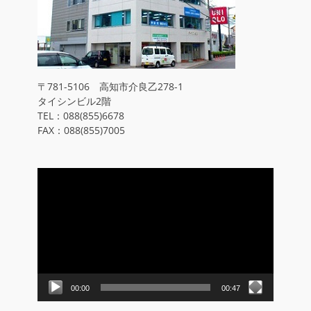
〒781-5106 高知市介良乙278-1
タイシンビル2階
TEL：088(855)6678
FAX：088(855)7005
動
画
プ
レ
ー
ヤ
ー
00:00
00:47