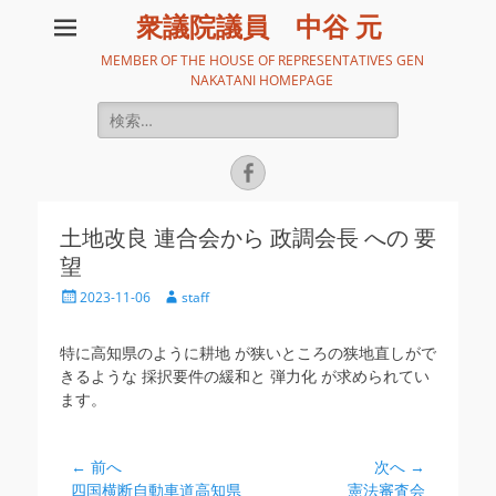
衆議院議員 中谷 元
MEMBER OF THE HOUSE OF REPRESENTATIVES GEN
NAKATANI HOMEPAGE
検
索:
Facebook
土地改良 連合会から 政調会長 への 要
望
投
投
2023-11-06
staff
稿
稿
日
者
特に高知県のように耕地 が狭いところの狭地直しがで
きるような 採択要件の緩和と 弾力化 が求められてい
ます。
投
← 前へ
次へ →
前
次
四国横断自動車道高知県
憲法審査会