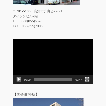
〒781-5106 高知市介良乙278-1
タイシンビル2階
TEL：088(855)6678
FAX：088(855)7005
動
画
プ
レ
ー
ヤ
ー
00:00
00:47
【国会事務所】