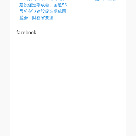
稿
の
の
建設促進期成会、国道56
ナ
投
投
号ﾊﾞｲﾊﾟｽ建設促進期成同
ビ
稿:
稿:
盟会、財務省要望
ゲ
ー
facebook
シ
ョ
ン