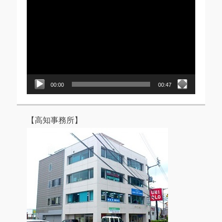
動
画
プ
レ
ー
ヤ
ー
00:00
00:47
【高知事務所】