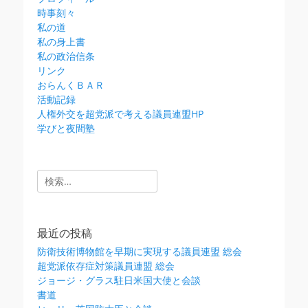
時事刻々
私の道
私の身上書
私の政治信条
リンク
おらんくＢＡＲ
活動記録
人権外交を超党派で考える議員連盟HP
学びと夜間塾
検
索:
最近の投稿
防衛技術博物館を早期に実現する議員連盟 総会
超党派依存症対策議員連盟 総会
ジョージ・グラス駐日米国大使と会談
書道