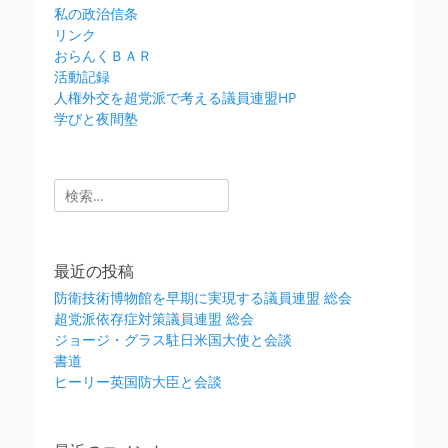
私の政治信条
リンク
おらんくＢＡＲ
活動記録
人権外交を超党派で考える議員連盟HP
学びと夜間塾
検
索:
最近の投稿
防衛技術博物館を早期に実現する議員連盟 総会
超党派依存症対策議員連盟 総会
ジョージ・グラス駐日米国大使と会談
書道
ヒーリー英国防大臣と会談