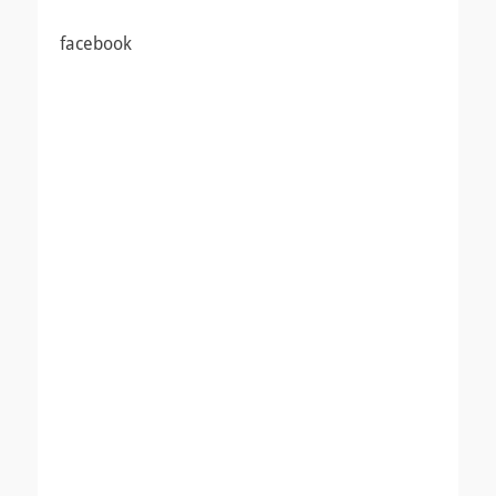
ビ
稿:
稿:
ゲ
facebook
ー
シ
ョ
ン