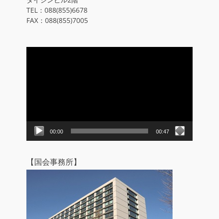
TEL：088(855)6678
FAX：088(855)7005
動
画
プ
レ
ー
ヤ
ー
00:00
00:47
【国会事務所】