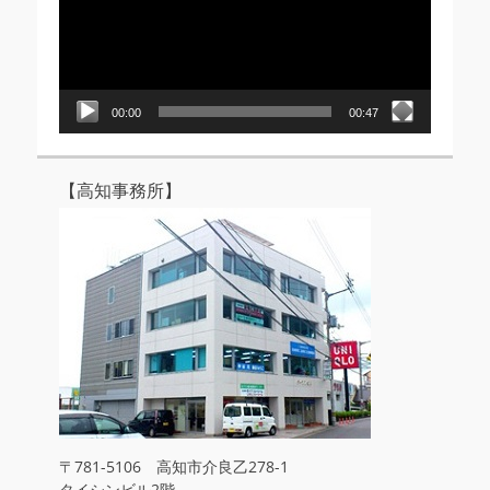
レ
ー
ヤ
ー
00:00
00:47
【高知事務所】
〒781-5106 高知市介良乙278-1
タイシンビル2階