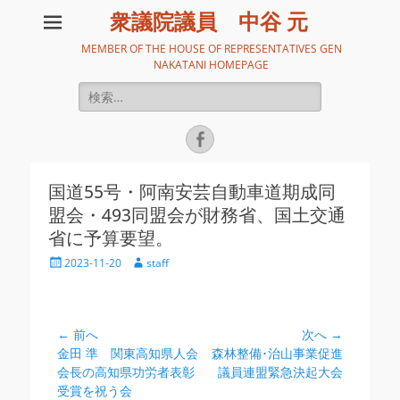
衆議院議員 中谷 元
MEMBER OF THE HOUSE OF REPRESENTATIVES GEN
NAKATANI HOMEPAGE
検
索:
Facebook
国道55号・阿南安芸自動車道期成同
盟会・493同盟会が財務省、国土交通
省に予算要望。
投
投
2023-11-20
staff
稿
稿
日
者
投
← 前へ
次へ →
前
次
金田 準 関東高知県人会
森林整備･治山事業促進
稿
の
の
会長の高知県功労者表彰
議員連盟緊急決起大会
ナ
投
投
受賞を祝う会