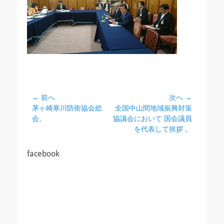
投
← 前へ
次へ →
前
次
茅ヶ崎寒川防衛協会総
全国中山間地域振興対策
稿
の
の
会。
協議会において 国会議員
ナ
投
投
を代表して挨拶 。
ビ
稿:
稿:
ゲ
facebook
ー
シ
ョ
ン