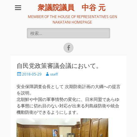
衆議院議員 中谷 元
MEMBER OF THE HOUSE OF REPRESENTATIVES GEN
NAKATANI HOMEPAGE
検
索:
Facebook
自民党政策審議会議において。
投
投
2018-05-29
staff
稿
稿
日
者
安全保障調査会長として 次期防衛計画の大綱への提言
を説明。
北朝鮮や中国の軍事情勢の変化に、日米同盟であらゆ
る事態に切れ目のない対応が出来る列島線防衛や統合
機動防衛ができるようにします。