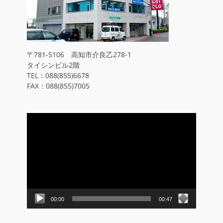
〒781-5106 高知市介良乙278-1
タイシンビル2階
TEL：088(855)6678
FAX：088(855)7005
動
画
プ
レ
ー
ヤ
ー
00:00
00:47