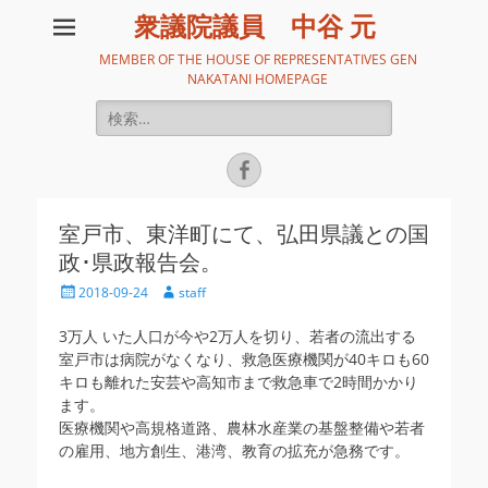
衆議院議員 中谷 元
MEMBER OF THE HOUSE OF REPRESENTATIVES GEN
NAKATANI HOMEPAGE
検
索:
Facebook
室戸市、東洋町にて、弘田県議との国
政･県政報告会。
投
投
2018-09-24
staff
稿
稿
日
者
3万人 いた人口が今や2万人を切り、若者の流出する
室戸市は病院がなくなり、救急医療機関が40キロも60
キロも離れた安芸や高知市まで救急車で2時間かかり
ます。
医療機関や高規格道路、農林水産業の基盤整備や若者
の雇用、地方創生、港湾、教育の拡充が急務です。