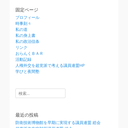
固定ページ
プロフィール
時事刻々
私の道
私の身上書
私の政治信条
リンク
おらんくＢＡＲ
活動記録
人権外交を超党派で考える議員連盟HP
学びと夜間塾
検
索:
最近の投稿
防衛技術博物館を早期に実現する議員連盟 総会