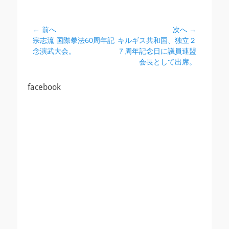
投
← 前へ
次へ →
前
次
宗志流 国際拳法60周年記
キルギス共和国、独立２
稿
の
の
念演武大会。
７周年記念日に議員連盟
ナ
投
投
会長として出席。
ビ
稿:
稿:
ゲ
facebook
ー
シ
ョ
ン