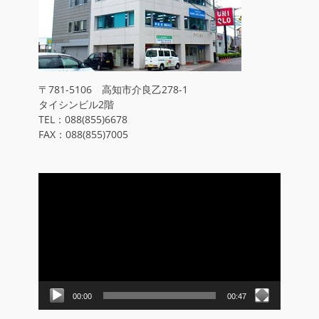
〒781-5106 高知市介良乙278-1
タイシンビル2階
TEL：088(855)6678
FAX：088(855)7005
動
画
プ
レ
ー
ヤ
ー
00:00
00:47