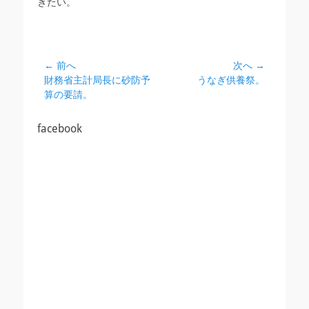
きたい。
投
← 前へ
次へ →
前
次
財務省主計局長に砂防予
うなぎ供養祭。
稿
の
の
算の要請。
ナ
投
投
ビ
稿:
稿:
facebook
ゲ
ー
シ
ョ
ン