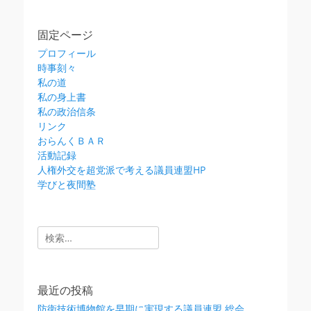
固定ページ
プロフィール
時事刻々
私の道
私の身上書
私の政治信条
リンク
おらんくＢＡＲ
活動記録
人権外交を超党派で考える議員連盟HP
学びと夜間塾
検
索:
最近の投稿
防衛技術博物館を早期に実現する議員連盟 総会