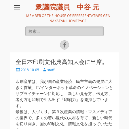
衆議院議員 中谷 元
MEMBER OF THE HOUSE OF REPRESENTATIVES GEN
NAKATANI HOMEPAGE
検
索:
Facebook
全日本印刷文化典高知大会に出席。
投
投
2018-10-05
staff
稿
稿
日
者
印刷産業は、我が国の産業経済、民主主義の発展に大
きく貢献、IT/インターネット革命のイノベーションと
サプライチェーンに対応し、新しい見せ方、伝え方、
考え方を印刷で生み出す「印刷力」を発揮していま
す。
最後は、人づくり。第３次産業の情報・マスメディア
の世界で、多くの若い世代の人材を育て、新しい時代
を切り開き、国の印刷文化、情報文化を担っていただ