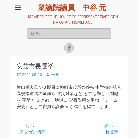
衆議院議員 中谷 元
MEMBER OF THE HOUSE OF REPRESENTATIVES GEN
NAKATANI HOMEPAGE
検
索:
Facebook
安芸市長選挙
投
投
2021-08-16
staff
稿
稿
日
者
横山幾夫氏が３期目に挑戦市役所の移転 中学校の統合
高規格道路の延伸や 防災対策など とても難しい問題
を 手堅く まとめ、 地道に 説得説明を重ね 『チーム
安芸』として職員や議会 から信任を得ています。
投
← 前へ
次へ →
前
次
アフガン情勢
長谷寺
稿
の
の