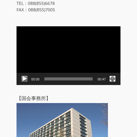
TEL：088(855)6678
FAX：088(855)7005
動
画
プ
レ
ー
ヤ
ー
00:00
00:47
【国会事務所】