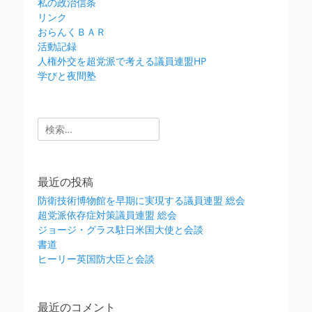
私の政治信条
リンク
おらんくＢＡＲ
活動記録
人権外交を超党派で考える議員連盟HP
学びと夜間塾
検
索:
最近の投稿
防衛技術博物館を早期に実現する議員連盟 総会
超党派依存症対策議員連盟 総会
ジョージ・グラス駐日米国大使と会談
書道
ヒーリー英国防大臣と会談
最近のコメント