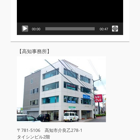
ー
ヤ
ー
00:00
00:47
【高知事務所】
〒781-5106 高知市介良乙278-1
タイシンビル2階