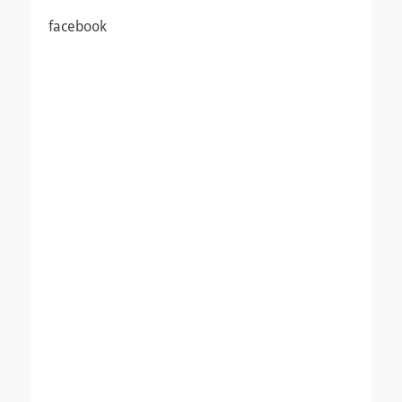
ナ
投
投
facebook
ビ
稿:
稿:
ゲ
ー
シ
ョ
ン