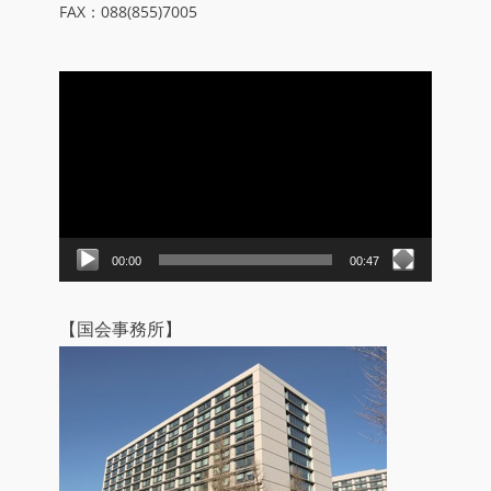
FAX：088(855)7005
動
画
プ
レ
ー
ヤ
ー
00:00
00:47
【国会事務所】