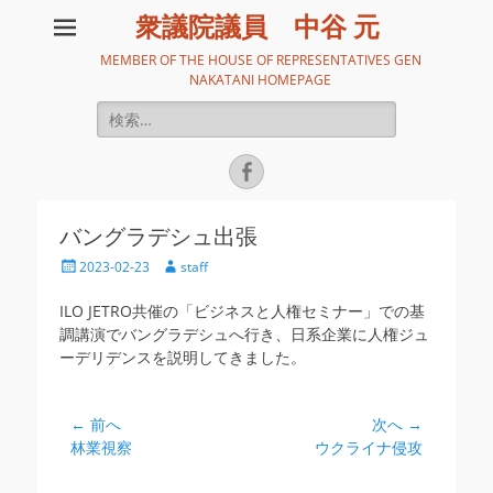
衆議院議員 中谷 元
MEMBER OF THE HOUSE OF REPRESENTATIVES GEN
NAKATANI HOMEPAGE
検
索:
Facebook
バングラデシュ出張
投
投
2023-02-23
staff
稿
稿
日
者
ILO JETRO共催の「ビジネスと人権セミナー」での基
調講演でバングラデシュへ行き、日系企業に人権ジュ
ーデリデンスを説明してきました。
投
← 前へ
次へ →
前
次
林業視察
ウクライナ侵攻
稿
の
の
ナ
投
投