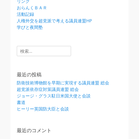
リンク
おらんくＢＡＲ
活動記録
人権外交を超党派で考える議員連盟HP
学びと夜間塾
検
索:
最近の投稿
防衛技術博物館を早期に実現する議員連盟 総会
超党派依存症対策議員連盟 総会
ジョージ・グラス駐日米国大使と会談
書道
ヒーリー英国防大臣と会談
最近のコメント