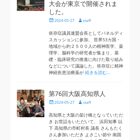
大会が東京で開催されま
した。
投
投
2024-05-27
staff
稿
稿
日
者
依存症議員連盟会長としてパネルディ
スカッションに参加。 世界53カ国・
地域から約２５００人の精神医学、薬
理学、脳科学の研究者が集まり、基
礎・臨床研究の推進に向けた取り組み
などについて議論した。依存症に精神
神経疾患治療薬が
続きを読む…
第76回大阪高知県人
投
投
2024-05-27
staff
稿
稿
日
者
高知県と大阪の架け橋となっていただ
き お世話をいただいて、 浜田知事 以
下 高知県の市町村長 議長 さんもたく
さん参加いただき よさこい節や 南国