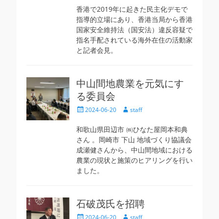
日
者
香港で2019年に起きた民主化デモで
指導的立場にあり、香港当局から香港
国家安全維持法（国安法）違反容疑で
指名手配されている海外在住の活動家
と記者会見。
中山間地農業を元気にす
る委員会
投
投
2024-06-20
staff
稿
稿
日
者
和歌山県田辺市 ㈱ひなた屋岡本和典
さん 。岡崎市 下山 地域づくり協議会
成瀬健さんから、中山間地域における
農業の現状と施策のヒアリングを行い
ました。
石破茂氏を招聘
投
投
2024-06-20
staff