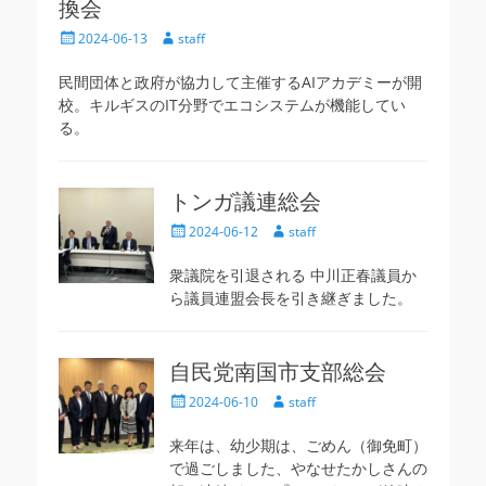
換会
投
投
2024-06-13
staff
稿
稿
日
者
民間団体と政府が協力して主催するAIアカデミーが開
校。キルギスのIT分野でエコシステムが機能してい
る。
トンガ議連総会
投
投
2024-06-12
staff
稿
稿
日
者
衆議院を引退される 中川正春議員か
ら議員連盟会長を引き継ぎました。
自民党南国市支部総会
投
投
2024-06-10
staff
稿
稿
日
者
来年は、幼少期は、ごめん（御免町）
で過ごしました、やなせたかしさんの