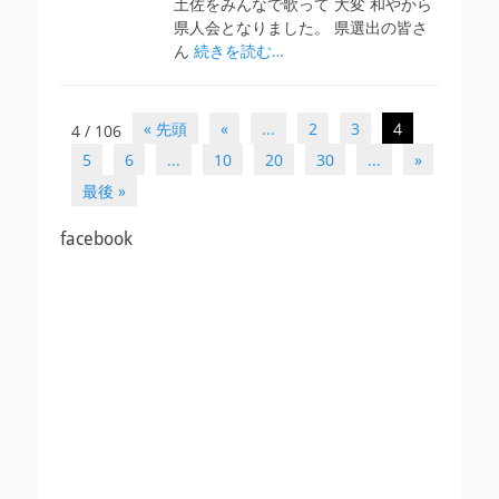
土佐をみんなで歌って 大変 和やから
県人会となりました。 県選出の皆さ
ん
続きを読む…
投
« 先頭
«
...
2
3
4
4 / 106
稿
5
6
...
10
20
30
...
»
ナ
最後 »
ビ
ゲ
facebook
ー
シ
ョ
ン