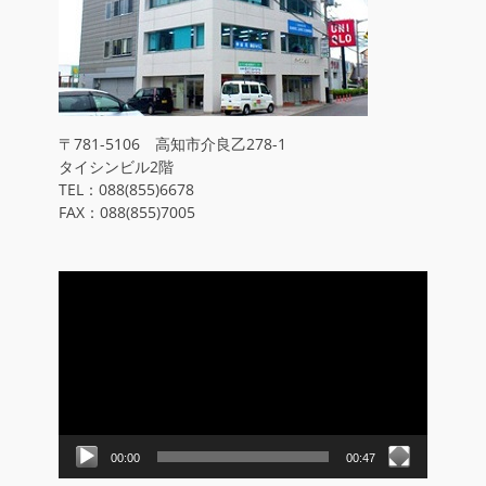
〒781-5106 高知市介良乙278-1
タイシンビル2階
TEL：088(855)6678
FAX：088(855)7005
動
画
プ
レ
ー
ヤ
ー
00:00
00:47