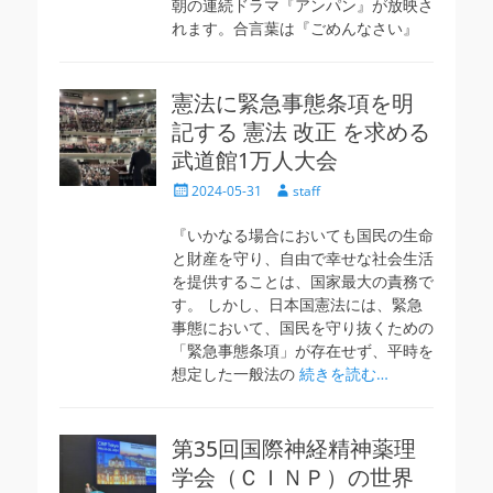
朝の連続ドラマ『アンパン』が放映さ
れます。合言葉は『ごめんなさい』
憲法に緊急事態条項を明
記する 憲法 改正 を求める
武道館1万人大会
投
投
2024-05-31
staff
稿
稿
日
者
『いかなる場合においても国民の生命
と財産を守り、自由で幸せな社会生活
を提供することは、国家最大の責務で
す。 しかし、日本国憲法には、緊急
事態において、国民を守り抜くための
「緊急事態条項」が存在せず、平時を
想定した一般法の
続きを読む…
第35回国際神経精神薬理
学会（ＣＩＮＰ）の世界