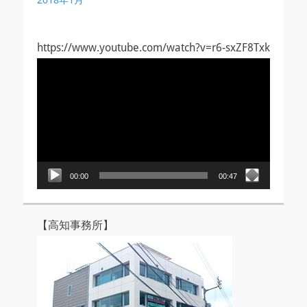
https://www.youtube.com/watch?v=r6-sxZF8Txk
動
画
プ
レ
ー
ヤ
ー
00:00
00:47
【高知事務所】