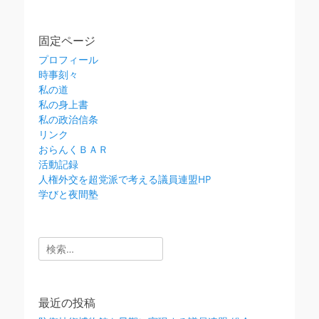
固定ページ
プロフィール
時事刻々
私の道
私の身上書
私の政治信条
リンク
おらんくＢＡＲ
活動記録
人権外交を超党派で考える議員連盟HP
学びと夜間塾
検
索:
最近の投稿