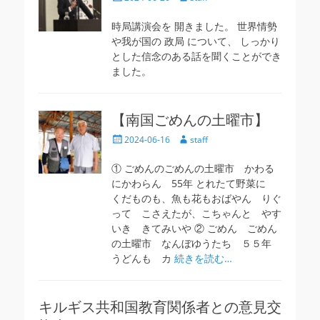
稿
稿
日
者
時局講演会を 開きました。 世界情勢
や我が国の 政局 について、 しっかり
とした信念のある話を聞くことができ
ました。
【南国ごめんの土曜市】
投
投
2024-06-16
staff
稿
稿
日
者
① ごめんのごめんの土曜市 かわる
にかわらん 55年 とれたて野菜に
くだものも、魚も花もおばやん りぐ
って こさえたが、こちゃんと やす
いき きてみいや ② ごめん ごめん
の土曜市 なんぼゆうたち ５５年
うどんも カ
続きを読む…
キルギス共和国教育関係者との意見交