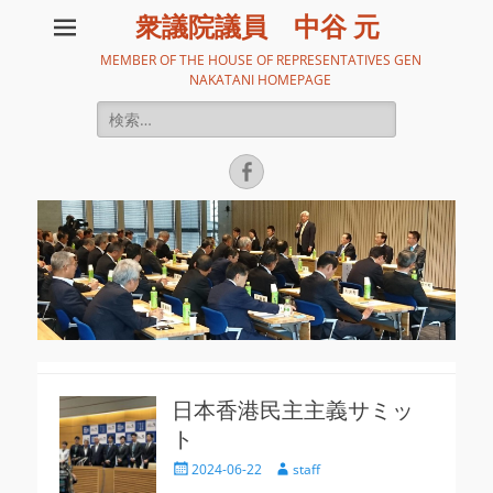
衆議院議員 中谷 元
MEMBER OF THE HOUSE OF REPRESENTATIVES GEN
NAKATANI HOMEPAGE
検
索:
Facebook
日本香港民主主義サミッ
ト
投
投
2024-06-22
staff
稿
稿